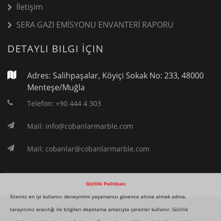
İletişim
SERA GAZI EMİSYONU ENVANTERİ RAPORU
DETAYLI BILGI İÇIN
Adres: Salihpaşalar, Köyiçi Sokak No: 233, 48000
Menteşe/Muğla
Telefon: +90 444 4 303
Mail: info@cobanlarmarble.com
Mail: cobanlar@cobanlarmarble.com
Gizlilik Politikası
Sitemiz en iyi kullanıcı deneyimini yaşamanızı güvence altına almak adına,
tarayıcınız aracılığı ile bilgileri depolama amacıyla çerezler kullanır. Gizlilik